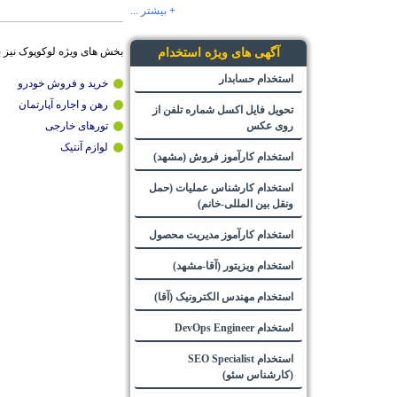
+ بیشتر ...
بخش های ویژه لوکوپوک نیز 
آگهی های ویژه استخدام
استخدام حسابدار
خرید و فروش خودرو
رهن و اجاره آپارتمان
تحویل فایل اکسل شماره تلفن از
روی عکس
تورهای خارجی
لوازم آنتیک
استخدام کارآموز فروش (مشهد)
استخدام کارشناس عملیات (حمل
ونقل بین المللی-خانم)
استخدام کارآموز مدیریت محصول
استخدام ویزیتور (آقا-مشهد)
استخدام مهندس الکترونیک (آقا)
استخدام DevOps Engineer
استخدام SEO Specialist
(کارشناس سئو)