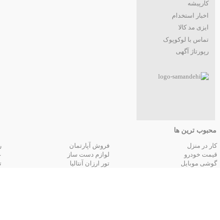
کارپیشه
اخبار استخدام
ایزی مد کالا
تماس با لوکوپوک
رپورتاژ آگهی
محبوب ترین ها
کار در منزل
فروش آپارتمان
ر
قیمت خودرو
لوازم دست ساز
ع
گوشی موبایل
تور ارزان آنتالیا
ت
تور زمینی مشهد
جستجوهای
قیمت