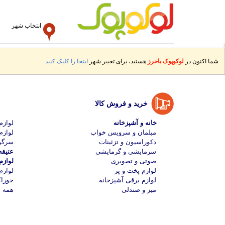
انتخاب شهر
شما اکنون در
لوکوپوک باخرز
هستید، برای تغییر شهر
اینجا را کلیک کنید.
خرید و فروش کالا
خانه و آشپزخانه
لواز
مبلمان و سرویس خواب
لوازم
دکوراسیون و تزئینات
سرگر
سرمایشی و گرمایشی
عتیقه
صوتی و تصویری
لواز
لوازم پخت و پز
لوازم
لوازم برقی آشپزخانه
خوراک
میز و صندلی
همه خ