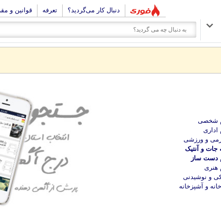
دنبال کار می‌گردید؟
تعرفه
قوانین و مق
م شخصی
 اداری
می و ورزشی
 جات و آنتیک
م دست ساز
 هنری
ی و نوشیدنی
انه و آشپزخانه