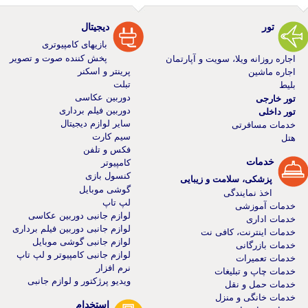
تور
دیجیتال
بازیهای کامپیوتری
پخش کننده صوت و تصویر
اجاره روزانه ویلا، سویت و آپارتمان
پرینتر و اسکنر
اجاره ماشین
تبلت
بلیط
دوربین عکاسی
تور خارجی
دوربین فیلم برداری
تور داخلی
سایر لوازم دیجیتال
خدمات مسافرتی
سیم کارت
هتل
فکس و تلفن
خدمات
کامپیوتر
کنسول بازی
پزشکی، سلامت و زیبایی
گوشی موبایل
اخذ نمایندگی
لپ تاپ
خدمات آموزشی
لوازم جانبی دوربین عکاسی
خدمات اداری
لوازم جانبی دوربین فیلم برداری
خدمات اینترنت، کافی نت
لوازم جانبی گوشی موبایل
خدمات بازرگانی
لوازم جانبی کامپیوتر و لپ تاپ
خدمات تعمیرات
نرم افزار
خدمات چاپ و تبلیغات
ویدیو پرژکتور و لوازم جانبی
خدمات حمل و نقل
خدمات خانگی و منزل
استخدام